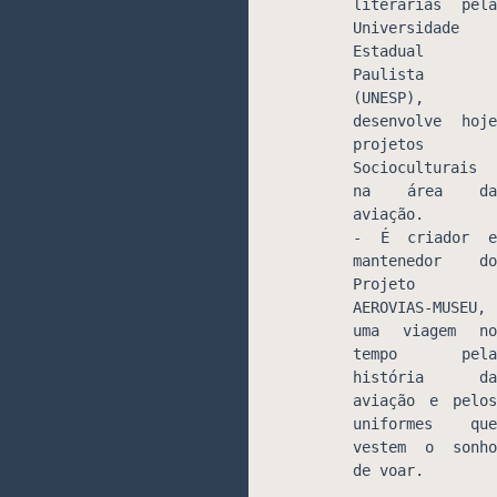
literárias pela 
Universidade 
Estadual 
Paulista 
(UNESP), 
desenvolve hoje 
projetos 
Socioculturais 
na área da 
aviação.
- É criador e 
mantenedor do 
Projeto 
AEROVIAS-MUSEU, 
uma viagem no 
tempo pela 
história da 
aviação e pelos 
uniformes que 
vestem o sonho 
de voar.